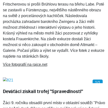
Fritscherovou si prošli Brühlovu terasu na břehu Labe. Poté
se zastavili u Fürstenzugu, největšího nástěnného obrazu
na světě z porcelánových kachliček. Následovala
procházka zahradami barokního Zwingeru a žáci měli
možnost zhlédnout i interaktivní výstavu o jeho historii.
Krásný výhled na město mohli žáci pozorovat z vyhlídky
kostela Frauenkirche. Na závěr exkurze dostali žáci
možnost si něco zakoupit v obchodním domě Altmarkt –
Galerie. Počasí přálo a výlet se vydařil. Více fotek z exkurze
najdete na stránkách školy.
Více fotografií na rajce.net
1/1
Deváťáci získali trofej "Spravedlnosti"
Žáci 9. ročníku obsadili první místo v oblastní soutěži "Právo