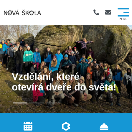
Vzdělání, které
otevírá dveře do světa!