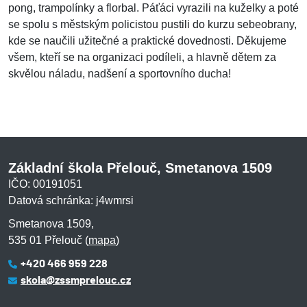
pong, trampolínky a florbal. Páťáci vyrazili na kuželky a poté
se spolu s městským policistou pustili do kurzu sebeobrany,
kde se naučili užitečné a praktické dovednosti. Děkujeme
všem, kteří se na organizaci podíleli, a hlavně dětem za
skvělou náladu, nadšení a sportovního ducha!
Základní škola Přelouč, Smetanova 1509
IČO: 00191051
Datová schránka: j4wmrsi
Smetanova 1509,
535 01 Přelouč (
mapa
)
+420 466 959 228
skola@zssmprelouc.cz