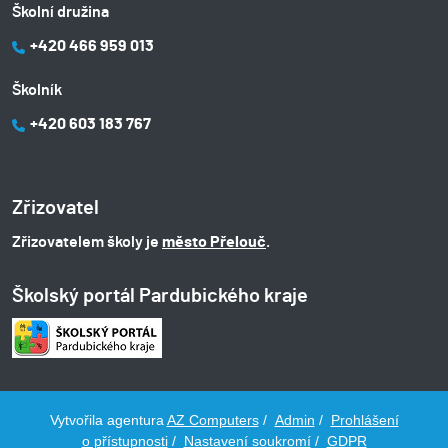
Školní družina
+420 466 959 013
Školník
+420 603 183 767
Zřizovatel
Zřizovatelem školy je
město Přelouč
.
Školský portál Pardubického kraje
Vytvořila agentura
AZ Computers
/
Admin
/
Prohlášení
o přístupnosti
/
Nastavení soukromí
/
GDPR