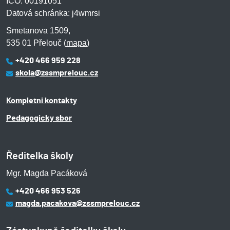
IČO: 00191051
Datová schránka: j4wmrsi
Smetanova 1509,
535 01 Přelouč (
mapa
)
+420 466 959 228
skola@zssmprelouc.cz
Kompletni kontakty
Pedagogicky sbor
Ředitelka školy
Mgr. Magda Pacáková
+420 466 953 526
magda.pacakova@zssmprelouc.cz