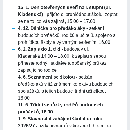
15. 1. Den otevřených dveří na I. stupni (ul.
Kladenská)
-
přijďte si prohlédnout školu, zeptat
se na to, co vás zajímá, 15.00 – 17.00
4. 12. Dílnička pro předškoláky -
setkání
budoucích prvňáčků, rodičů a učitelů, spojeno s
prohlídkou školy a výtvarným tvořením, 16.00
6. 2. Zápis do 1. tříd -
budova v ul.
Kladenská 14.00 – 18.00,
k zápisu s sebou
přineste rodný list dítěte a občanský průkaz
zapisujícího rodiče
4. 6. Seznámení se školou -
setkání
předškoláků v již známém kolektivu budoucích
spolužáků, s jejich budoucí třídní učitelkou,
16.00
11. 6. Třídní schůzky rodičů budoucích
prvňáčků, 16.00
1. 9. Slavnostní zahájení školního roku
2026/27 -
jízdy prvňáčků v kočárech hřebčína