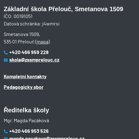
Základní škola Přelouč, Smetanova 1509
IČO: 00191051
Datová schránka: j4wmrsi
Smetanova 1509,
535 01 Přelouč (
mapa
)
+420 466 959 228
skola@zssmprelouc.cz
Kompletni kontakty
Pedagogicky sbor
Ředitelka školy
Mgr. Magda Pacáková
+420 466 953 526
magda.pacakova@zssmprelouc.cz